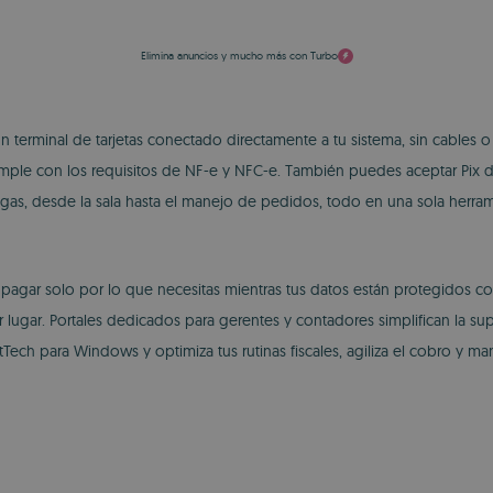
Elimina anuncios y mucho más con Turbo
 terminal de tarjetas conectado directamente a tu sistema, sin cables o
ple con los requisitos de NF-e y NFC-e. También puedes aceptar Pix dir
egas, desde la sala hasta el manejo de pedidos, todo en una sola herram
pagar solo por lo que necesitas mientras tus datos están protegidos c
ugar. Portales dedicados para gerentes y contadores simplifican la supe
tTech para Windows y optimiza tus rutinas fiscales, agiliza el cobro y man