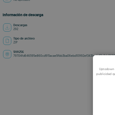
Información de descarga
Descargas
292
Tipo de archivo
ZIP
SHA256
79704fd646595e860cd915acae5fbb3ba06ebd10992ef3431eeb47e2da969
Uptodown u
publicidad q