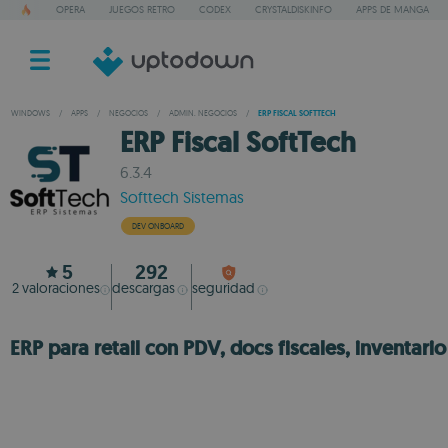
OPERA
JUEGOS RETRO
CODEX
CRYSTALDISKINFO
APPS DE MANGA
WINDOWS
/
APPS
/
NEGOCIOS
/
ADMIN. NEGOCIOS
/
ERP FISCAL SOFTTECH
ERP Fiscal SoftTech
6.3.4
Softtech Sistemas
DEV ONBOARD
5
292
2
valoraciones
descargas
seguridad
ERP para retail con PDV, docs fiscales, inventario